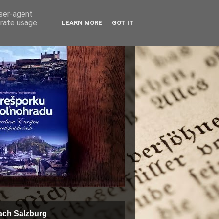
user-agent
erate usage
LEARN MORE
GOT IT
ach Salzburg