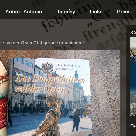
Autori - Autoren
Termíny
Links
Press
Kú
s wilder Osten" ist gerade erschienen!
Fa